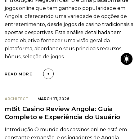
Introdução Megapari Casino é uma plataforma de
jogos online que tem ganhado popularidade em
Angola, oferecendo uma variedade de opções de
entretenimento, desde jogos de casino tradicionais a
apostas desportivas. Esta análise detalhada tem
como objetivo fornecer uma visão geral da
plataforma, abordando seus principais recursos,
bônus, seleção de jogos…
READ MORE
ARCHITECT
MARCH 17, 2026
mBit Casino Review Angola: Guia
Completo e Experiência do Usuário
Introdução O mundo dos cassinos online está em
constante expansão, e os jogadores de Angola