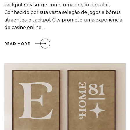
Jackpot City surge como uma opção popular.
Conhecido por sua vasta seleção de jogos e bônus
atraentes, o Jackpot City promete uma experiência
de casino online…
READ MORE