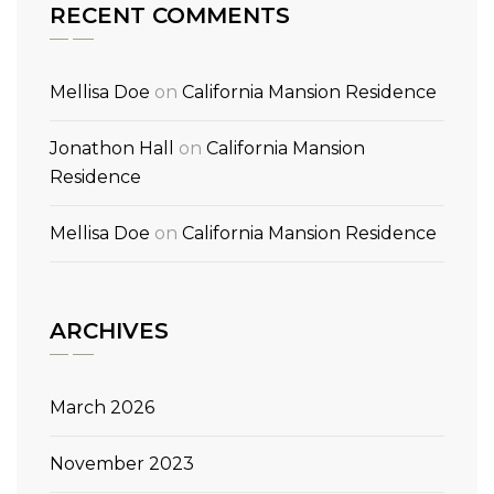
RECENT COMMENTS
Mellisa Doe
on
California Mansion Residence
Jonathon Hall
on
California Mansion
Residence
Mellisa Doe
on
California Mansion Residence
ARCHIVES
March 2026
November 2023