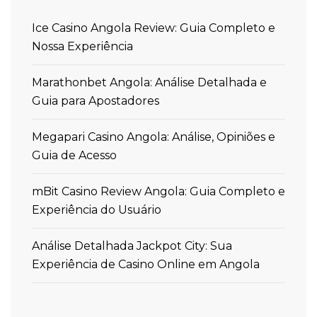
Ice Casino Angola Review: Guia Completo e
Nossa Experiência
Marathonbet Angola: Análise Detalhada e
Guia para Apostadores
Megapari Casino Angola: Análise, Opiniões e
Guia de Acesso
mBit Casino Review Angola: Guia Completo e
Experiência do Usuário
Análise Detalhada Jackpot City: Sua
Experiência de Casino Online em Angola